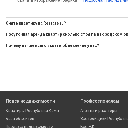
Скачать изображение графика
Подробная таблица из
Снять квартиру на Restate.ru?
Ищите, как Снять квартиру?
Посуточная аренда квартир сколько стоят в в Городском о
1 актуальное и проверенное объявление
Минимальная цена: 25 500 Р. Максимальная цена: 25 500 Р; 
Почему лучше всего искать объявления у нас?
Воспользуйтесь нашим поиском по новостройкам, для под
Средняя цена за м2: 750 Р
Все объявления проверены и проходят строгую модераци
'Сохраните результаты поиска и возвращайтесь к нему, ког
Удобный поиск, есть подписка на новые объявления
Помогаем с подбором выгодных ипотечных программ в банк
Поиск недвижимости
Профессионалам
Квартиры Республика Коми
Агенты и риэлторы
База объектов
Застройщики Республик
Продажа недвижимости
Все ЖК