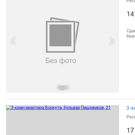
Рес
14
Сда
без
1
из 1
3-к
Рес
17