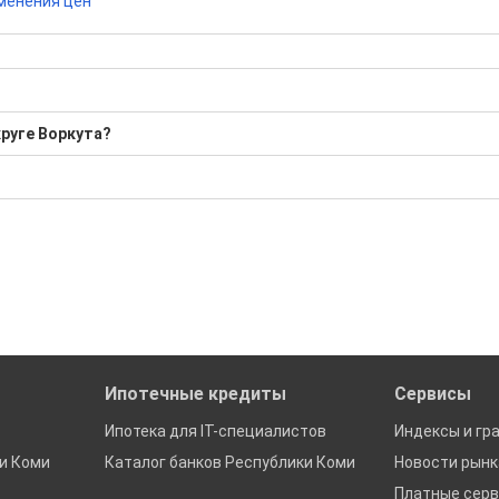
менения цен
круге Воркута?
Средняя: 25 500 Р
бора подходящего вам варианта
ю
да это будет нужно'
ах в Городском округе Воркута
Ипотечные кредиты
Сервисы
Ипотека для IT-специалистов
Индексы и гр
и Коми
Каталог банков Республики Коми
Новости рын
Платные сер