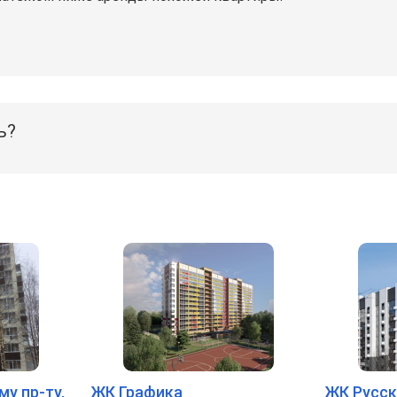
ь?
у пр-ту,
ЖК Графика
ЖК Русск