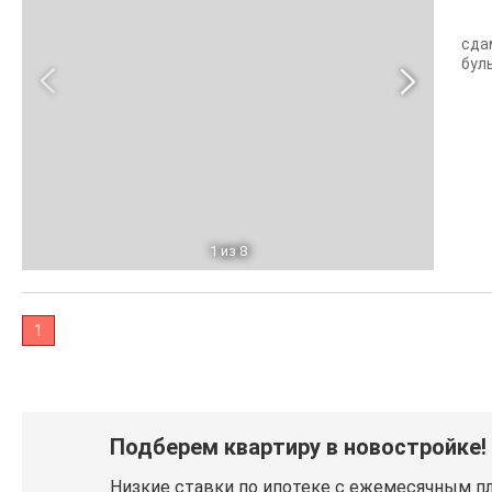
сда
бул
1
из 8
1
Подберем квартиру в новостройке!
Низкие ставки по ипотеке с ежемесячным п