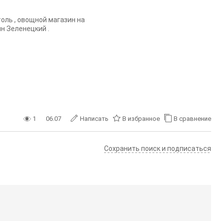
оль , овощной магазин на
н Зеленецкий .
1
06.07
Написать
В избранное
В сравнение
Сохранить поиск и подписаться