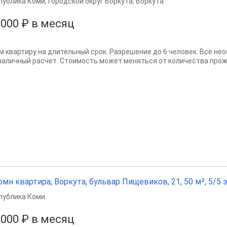
публика Коми
,
Городской округ Воркута
,
Воркута
 000 ₽ в месяц
м квартиру на длительный срок. Разрешение до 6 человек. Все не
наличный расчет. Стоимость может меняться от количества про
омн квартира, Воркута, бульвар Пищевиков, 21, 50 м², 5/5 э
публика Коми
 000 ₽ в месяц