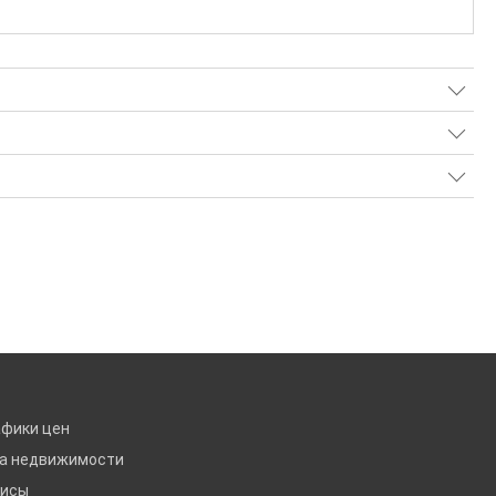
афики цен
ка недвижимости
висы