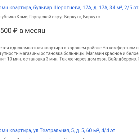
омн квартира, бульвар Шерстнева, 17А, д. 17А, 34 м², 2/5 эт
публика Коми
,
Городской округ Воркута
,
Воркута
 500 ₽ в месяц
ется однокомнатная квартира в хорошем районе На комфортном в
тупности магазины,остановка,больницы. Магазин красное и белое
ит 10 мин. остановка 3 мин. Так же через дом озон, Вайлдберриз. 
омн квартира, ул Театральная, 5, д. 5, 60 м², 4/4 эт.