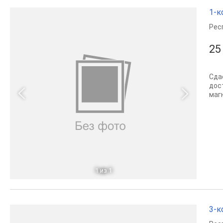
1-к
Рес
25
Сда
дос
магн
1
из 1
3-к