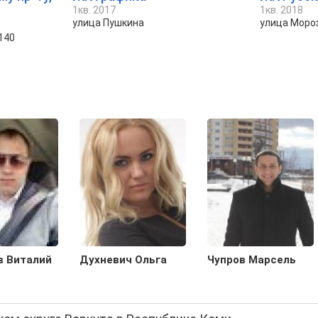
1кв. 2017
1кв. 2018
улица Пушкина
улица Моро
140
в Виталий
Духневич Ольга
Чупров Марсель