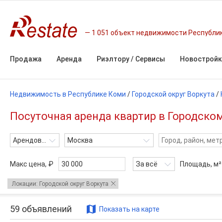
1 051 объект недвижимости Республи
Продажа
Аренда
Риэлтору / Сервисы
Новостройк
Недвижимость в Республике Коми
/
Городской округ Воркута
/
Посуточная аренда квартир в Городском
Арендовать
Москва
Макс цена, ₽
За всё
Площадь,
м²
Локации: Городской округ Воркута
59
объявлений
Показать на карте