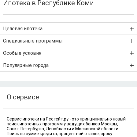
Ипотека в Республике Коми
Целевая ипотека
Ипотека на новостройку
Специальные программы
Ипотека на вторичку
Семейная ипотека
Особые условия
Ипотека на строительство дома
Военная ипотека
Льготная ипотека с господдержкой
Популярные города
IT-ипотека
Арктическая ипотека
Ипотека без первого взноса
Санкт-Петербург
Ипотека самозанятым
Рефинансирование ипотеки
Ипотека без подтверждения дохода
Москва
По двум документам
Краснодар
О сервисе
Сочи
Екатеринбург
Сервис ипотеки на Рестейт.ру - это принципиально новый
поиск ипотечных программ у ведущих банков Москвы,
Санкт-Петербурга, Ленобласти и Московской области.
Поиск по сумме кредита, процентной ставке, сроку