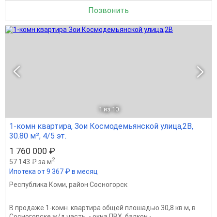
Позвонить
1
из 10
1-комн квартира, Зои Космодемьянской улица,2В,
30.80 м², 4/5 эт.
1 760 000 ₽
2
57 143 ₽ за м
Ипотека от 9 367 ₽ в месяц
Республика Коми
,
район Сосногорск
В продаже 1-комн. квартира общей плошадью 30,8 кв.м, в
Сосногорске,ж/д часть. - окна ПВХ, балкон -