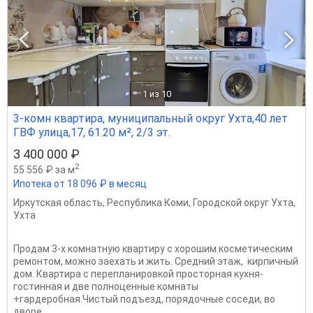
1
из 10
3-комн квартира, муниципальный округ Ухта,40 лет
ГВФ улица,17, 61.20 м², 2/3 эт.
3 400 000 ₽
2
55 556 ₽ за м
Ипотека от 18 096 ₽ в месяц
Иркутская область
,
Республика Коми
,
Городской округ Ухта
,
Ухта
Продам 3-х комнатную квартиру с хорошим косметическим
ремонтом, можно заехать и жить. Средний этаж, кирпичный
дом. Квартира с перепланировкой просторная кухня-
гостинная и две полноценные комнаты
+гардеробная.Чистый подъезд, порядочные соседи, во
дворе...