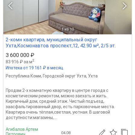
1
из 10
2-комн квартира, муниципальный округ
Ухта,Космонавтов проспект,12, 42.90 м², 2/5 эт.
3 600 000 ₽
2
83 916 ₽ за м
Ипотека от 19 161 ₽ в месяц
Республика Коми
,
Городской округ Ухта
,
Ухта
Продам 2-х комнатную квартиру в центре города с
косметическим ремонтом, можно заехать и жить.
Кирпичный дом, средний этаж. Чистый подъезд,
заасфальтированный двор, есть парковочные места.
Квартира очень тёплая,светлая, уютная. В шаговой
доступности:магазины,...
Агибалов Артем
04.08
Петрович