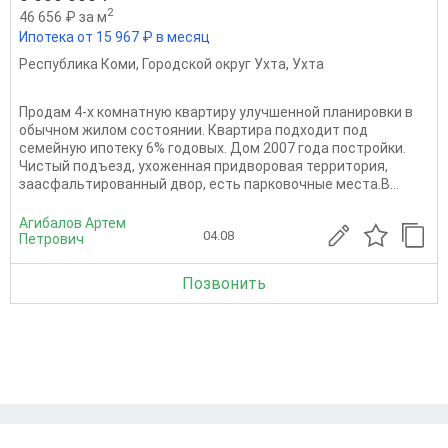
2
46 656 ₽ за м
Ипотека от 15 967 ₽ в месяц
Республика Коми
,
Городской округ Ухта
,
Ухта
Продам 4-х комнатную квартиру улучшенной планировки в
обычном жилом состоянии. Квартира подходит под
семейную ипотеку 6% годовых. Дом 2007 года постройки.
Чистый подъезд, ухоженная придворовая территория,
заасфальтированный двор, есть парковочные места.В...
Агибалов Артем
04.08
Петрович
Позвонить