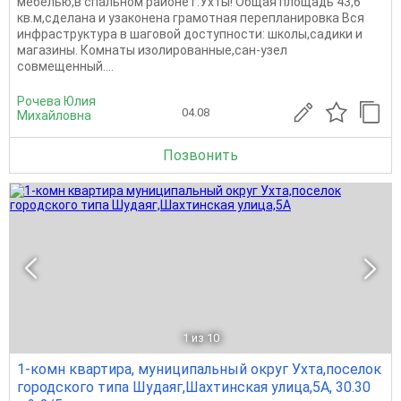
мебелью,в спальном районе г.Ухты! Общая площадь 43,6
кв.м,сделана и узаконена грамотная перепланировка Вся
инфраструктура в шаговой доступности: школы,садики и
магазины. Комнаты изолированные,сан-узел
совмещенный....
Рочева Юлия
04.08
Михайловна
Позвонить
1
из 10
1-комн квартира, муниципальный округ Ухта,поселок
городского типа Шудаяг,Шахтинская улица,5А, 30.30