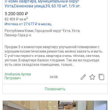
3-комн квартира, муниципальный округ
Ухта,Сенюкова улица,39, 63.10 м², 1/9 эт.
5 200 000 ₽
2
82 409 ₽ за м
Ипотека от 27 677 ₽ в месяц
Республика Коми
,
Городской округ Ухта
,
Ухта
,
Пионер-Гора р-н
Продам 3-х комнатную квартиру улучшеной планировки с
хорошим косметическим ремонтом, можно заехать и жить.
С учётом первого этажа, квартира очень тёплая, светлая,
уютная. В квартире балкон +лоджия. Так же во подъезде
есть свое складское помещение, только...
Агибалов Артем
04.08
Петрович
Позвонить